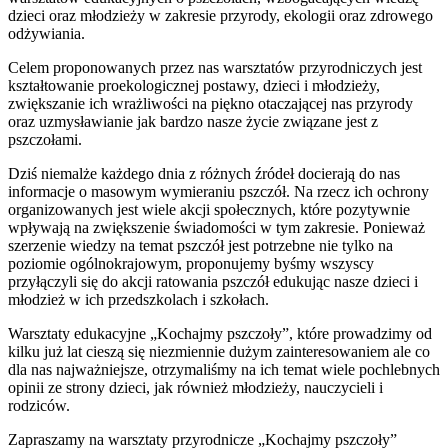
dzieci oraz młodzieży w zakresie przyrody, ekologii oraz zdrowego
odżywiania.
Celem proponowanych przez nas warsztatów przyrodniczych jest
kształtowanie proekologicznej postawy, dzieci i młodzieży,
zwiększanie ich wrażliwości na piękno otaczającej nas przyrody
oraz uzmysławianie jak bardzo nasze życie związane jest z
pszczołami.
Dziś niemalże każdego dnia z różnych źródeł docierają do nas
informacje o masowym wymieraniu pszczół. Na rzecz ich ochrony
organizowanych jest wiele akcji społecznych, które pozytywnie
wpływają na zwiększenie świadomości w tym zakresie. Ponieważ
szerzenie wiedzy na temat pszczół jest potrzebne nie tylko na
poziomie ogólnokrajowym, proponujemy byśmy wszyscy
przyłączyli się do akcji ratowania pszczół edukując nasze dzieci i
młodzież w ich przedszkolach i szkołach.
Warsztaty edukacyjne „Kochajmy pszczoły”, które prowadzimy od
kilku już lat cieszą się niezmiennie dużym zainteresowaniem ale co
dla nas najważniejsze, otrzymaliśmy na ich temat wiele pochlebnych
opinii ze strony dzieci, jak również młodzieży, nauczycieli i
rodziców.
Zapraszamy na warsztaty przyrodnicze „Kochajmy pszczoły”