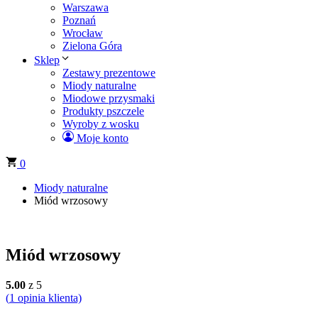
Warszawa
Poznań
Wrocław
Zielona Góra
Sklep
Zestawy prezentowe
Miody naturalne
Miodowe przysmaki
Produkty pszczele
Wyroby z wosku
Moje konto
0
Miody naturalne
Miód wrzosowy
Miód wrzosowy
5.00
z 5
(
1
opinia klienta)