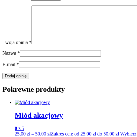
Twoja opinia
*
Nazwa
*
E-mail
*
Pokrewne produkty
Miód akacjowy
0
z 5
25,00
zł
–
50,00
zł
Zakres cen: od 25,00 zł do 50,00 zł
Wybierz