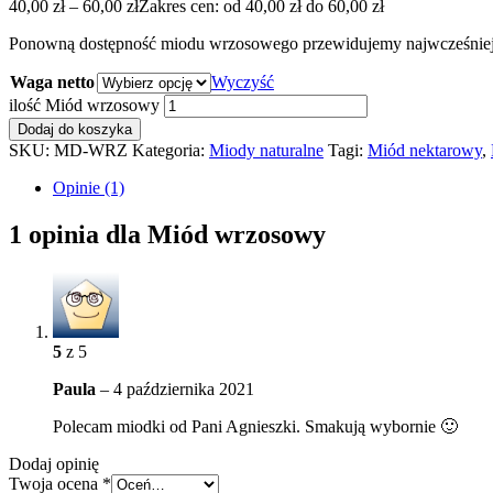
40,00
zł
–
60,00
zł
Zakres cen: od 40,00 zł do 60,00 zł
Ponowną dostępność miodu wrzosowego przewidujemy najwcześniej 
Waga netto
Wyczyść
ilość Miód wrzosowy
Dodaj do koszyka
SKU:
MD-WRZ
Kategoria:
Miody naturalne
Tagi:
Miód nektarowy
,
Opinie (1)
1 opinia dla
Miód wrzosowy
5
z 5
Paula
–
4 października 2021
Polecam miodki od Pani Agnieszki. Smakują wybornie 🙂
Dodaj opinię
Twoja ocena
*