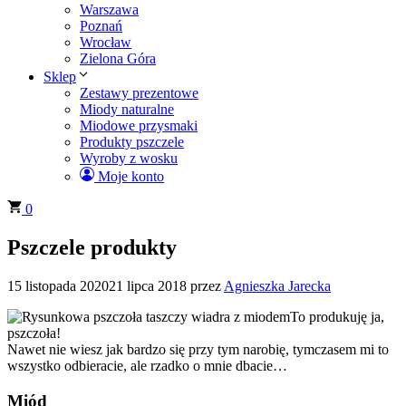
Warszawa
Poznań
Wrocław
Zielona Góra
Sklep
Zestawy prezentowe
Miody naturalne
Miodowe przysmaki
Produkty pszczele
Wyroby z wosku
Moje konto
0
Pszczele produkty
15 listopada 2020
21 lipca 2018
przez
Agnieszka Jarecka
To produkuję ja,
pszczoła!
Nawet nie wiesz jak bardzo się przy tym narobię, tymczasem mi to
wszystko odbieracie, ale rzadko o mnie dbacie…
Miód