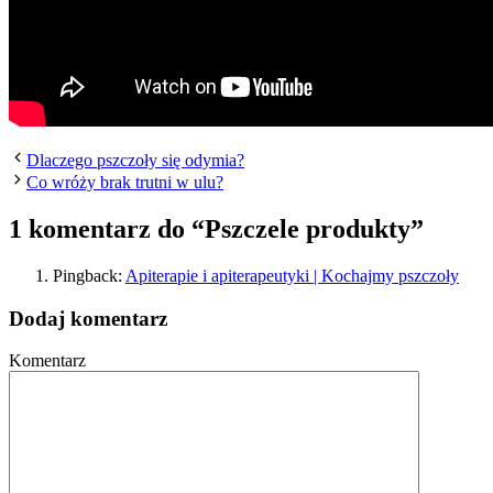
Dlaczego pszczoły się odymia?
Co wróży brak trutni w ulu?
1 komentarz do “Pszczele produkty”
Pingback:
Apiterapie i apiterapeutyki | Kochajmy pszczoły
Dodaj komentarz
Komentarz